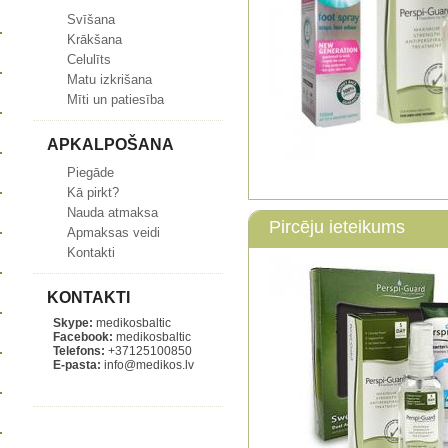
Svīšana
Krākšana
Celulīts
Matu izkrišana
Mīti un patiesība
APKALPOŠANA
Piegāde
Kā pirkt?
Nauda atmaksa
Pircēju ieteikums
Apmaksas veidi
Kontakti
KONTAKTI
Skype:
medikosbaltic
Facebook:
medikosbaltic
Telefons:
+37125100850
E-pasta:
info@medikos.lv