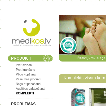
Pasūtījumu pieņe
PRODUKTI
Pret svīšanu
Pret krākšanu
Pēdu kopšanai
Komplekts visam ķer
Veselības produkti
Nagu stiprināšanai
Auglības uzlabošanai
KOMPLEKTI
PROBLĒMAS