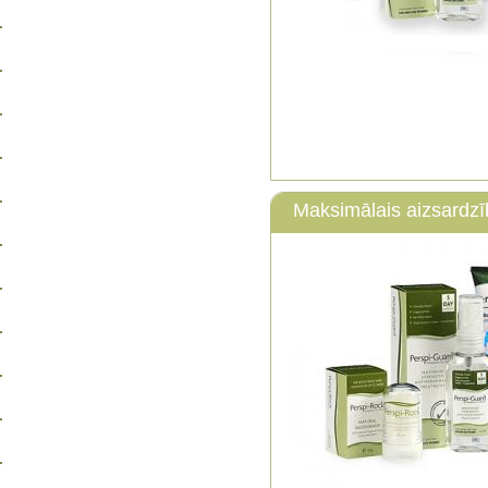
Maksimālais aizsardzī