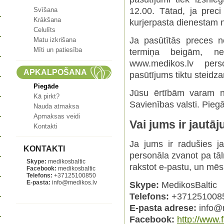
Svīšana
12.00. Tātad, ja preci 
Krākšana
kurjerpasta dienestam 
Celulīts
Ja pasūtītās preces n
Matu izkrišana
Mīti un patiesība
termiņa beigām, nek
www.medikos.lv per
APKALPOŠANA
pasūtījums tiktu steidzam
Piegāde
Jūsu ērtībām varam no
Kā pirkt?
Savienības valsti. Pieg
Nauda atmaksa
Apmaksas veidi
Vai jums ir jautā
Kontakti
Ja jums ir radušies ja
KONTAKTI
personāla zvanot pa tāl
Skype:
medikosbaltic
rakstot e-pastu, un mēs 
Facebook:
medikosbaltic
Telefons:
+37125100850
E-pasta:
info@medikos.lv
Skype:
MedikosBaltic
Telefons:
+371251008
E-pasta adrese:
info@
Facebook:
http://www.