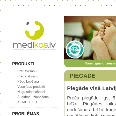
Pasūtījumu pieņe
PRODUKTI
Pret svīšanu
PIEGĀDE
Pret krākšanu
Pēdu kopšanai
Veselības produkti
Piegāde visā Latvij
Nagu stiprināšanai
Auglības uzlabošanai
Preču piegāde ilgst 
KOMPLEKTI
brīža. Piegādes laik
nodošanas brīža kurje
PROBLĒMAS
pasūtījumi tiek izsnieg