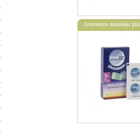
Snoreeze aukslēju plā