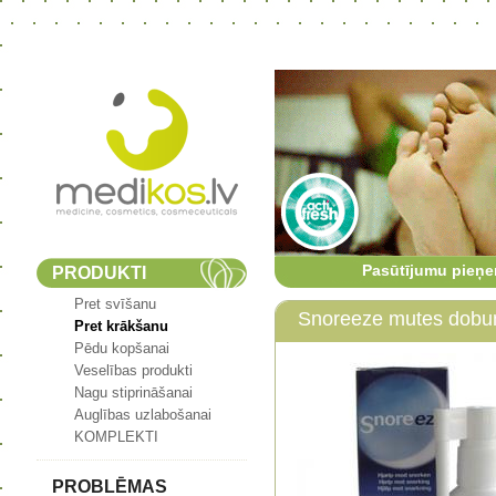
Pasūtījumu pieņe
PRODUKTI
Pret svīšanu
Snoreeze mutes dob
Pret krākšanu
Pēdu kopšanai
Veselības produkti
Nagu stiprināšanai
Auglības uzlabošanai
KOMPLEKTI
PROBLĒMAS