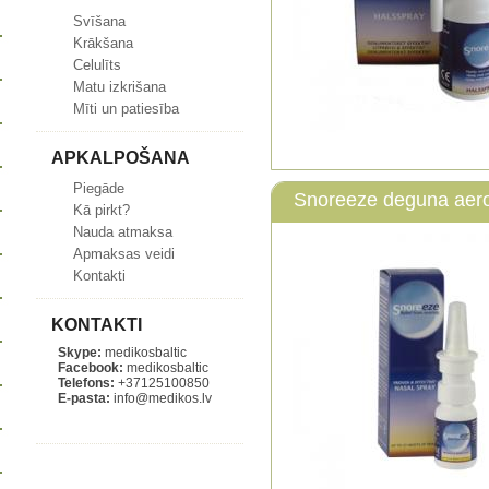
Svīšana
Krākšana
Celulīts
Matu izkrišana
Mīti un patiesība
APKALPOŠANA
Piegāde
Snoreeze deguna aer
Kā pirkt?
Nauda atmaksa
Apmaksas veidi
Kontakti
KONTAKTI
Skype:
medikosbaltic
Facebook:
medikosbaltic
Telefons:
+37125100850
E-pasta:
info@medikos.lv