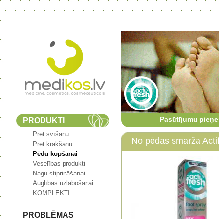
Pasūtījumu pieņe
PRODUKTI
Pret svīšanu
No pēdas smarža Acti
Pret krākšanu
Pēdu kopšanai
Veselības produkti
Nagu stiprināšanai
Auglības uzlabošanai
KOMPLEKTI
PROBLĒMAS