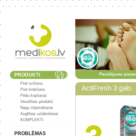
Pasūtījumu pieņe
PRODUKTI
Pret svīšanu
ActiFresh 3 gab.
Pret krākšanu
Pēdu kopšanai
Veselības produkti
Nagu stiprināšanai
Auglības uzlabošanai
KOMPLEKTI
PROBLĒMAS