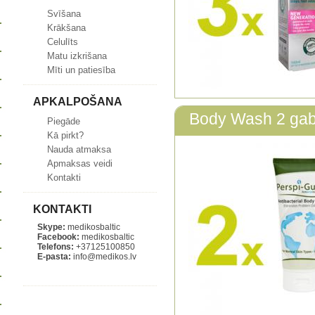
Svīšana
Krākšana
Celulīts
Matu izkrišana
Mīti un patiesība
APKALPOŠANA
Body Wash 2 gab
Piegāde
Kā pirkt?
Nauda atmaksa
Apmaksas veidi
Kontakti
KONTAKTI
Skype:
medikosbaltic
Facebook:
medikosbaltic
Telefons:
+37125100850
E-pasta:
info@medikos.lv