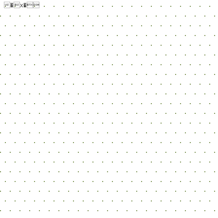
�x�